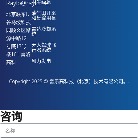
卫生级泵
Raylo@raylo.net
油气田开采
北京联东U
和集输用泵
谷马坡科技
雷达冷却系
园顺义区聚
统
源中路12
无人驾驶飞
号院17号
行器系统
楼101 雷洛
风力发电
高科
Copyright 2025 © 雷乐高科技（北京）技术有限公司。.
咨询