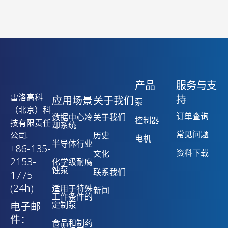
产品
服务与支
雷洛高科
持
应用场景
关于我们
泵
（北京）科
订单查询
数据中心冷
关于我们
控制器
技有限责任
却系统
常见问题
公司.
历史
电机
半导体行业
+86-135-
资料下载
文化
2153-
化学级耐腐
蚀泵
联系我们
1775
(24h)
适用于特殊
新闻
工作条件的
定制泵
电子邮
件：
食品和制药