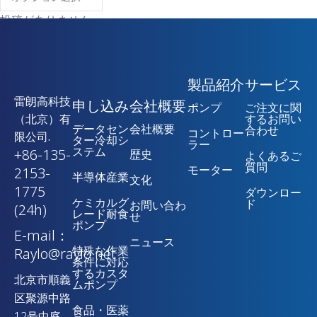
投稿がありません
製品紹介
サービス
雷朗高科技
申し込み
会社概要
ポンプ
ご注文に関
（北京）有
するお問い
データセン
会社概要
合わせ
コントロー
限公司.
ター冷却シ
ラー
ステム
+86-135-
歴史
よくあるご
質問
モーター
2153-
半導体産業
文化
1775
ダウンロー
ケミカルグ
ド
お問い合わ
(24h)
レード耐食
せ
ポンプ
E-mail：
ニュース
特殊な作業
Raylo@raylo.net
条件に対応
するカスタ
北京市順義
ムポンプ
区聚源中路
食品・医薬
12号中庭