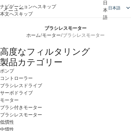
ナビゲーションへスキップ
日本語
メニュー
本文へスキップ
ブラシレスモーター
English
ホーム
モーター
ブラシレスモーター
简体中文
Deutsch
高度なフィルタリング
Русский
製品カテゴリー
Español
ポンプ
العربية
コントローラー
ブラシレスドライブ
サーボドライブ
モーター
ブラシ付きモーター
ブラシレスモーター
低慣性
中慣性