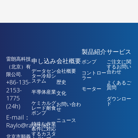
製品紹介
サービス
雷朗高科技
申し込み
会社概要
ポンプ
ご注文に関
（北京）有
するお問い
データセン
会社概要
合わせ
コントロー
限公司.
ター冷却シ
ラー
ステム
+86-135-
歴史
よくあるご
質問
モーター
2153-
半導体産業
文化
1775
ダウンロー
ケミカルグ
ド
お問い合わ
(24h)
レード耐食
せ
ポンプ
E-mail：
ニュース
特殊な作業
Raylo@raylo.net
条件に対応
するカスタ
北京市順義