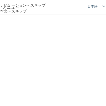
ナビゲーションへスキップ
日本語
メニュー
本文へスキップ
English
简体中文
Deutsch
Русский
Español
العربية
製品紹介