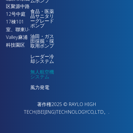
ムポンプ
区聚源中路
食品・医薬
12号中庭
品サニタリ
ーグレード
17棟101
ポンプ
室、聯東U-
油田・ガス
Valley麻浦
田採掘・採
科技園区
取用ポンプ
レーダー冷
却システム
無人航空機
システム
風力発電
著作権2025 © RAYLO HIGH
TECH(BEIJING)TECHNOLOGYCO,LTD。.