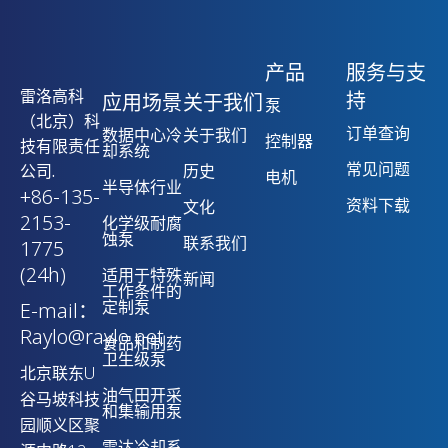
产品
服务与支
雷洛高科
持
应用场景
关于我们
泵
（北京）科
订单查询
数据中心冷
关于我们
控制器
技有限责任
却系统
常见问题
公司.
历史
电机
半导体行业
+86-135-
资料下载
文化
2153-
化学级耐腐
蚀泵
联系我们
1775
(24h)
适用于特殊
新闻
工作条件的
定制泵
E-mail：
Raylo@raylo.net
食品和制药
卫生级泵
北京联东U
油气田开采
谷马坡科技
和集输用泵
园顺义区聚
雷达冷却系