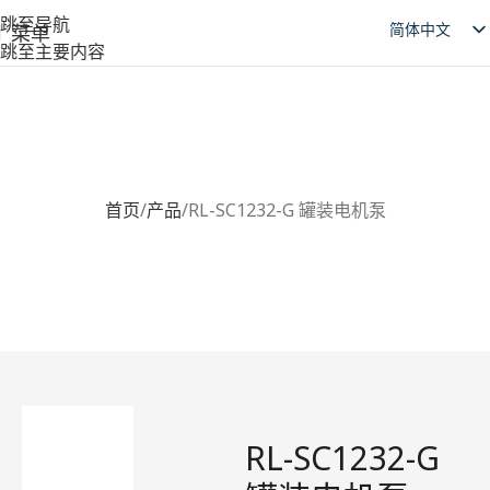
跳至导航
简体中文
菜单
跳至主要内容
English
日本語
Deutsch
RL-SC1232-G 罐装电机泵
Русский
首页
产品
RL-SC1232-G 罐装电机泵
Español
العربية
RL-SC1232-G