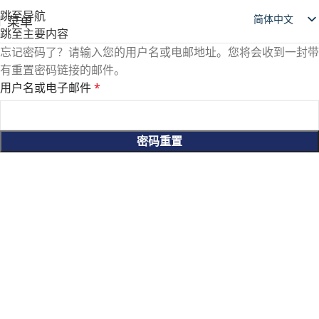
跳至导航
简体中文
菜单
跳至主要内容
English
忘记密码了？请输入您的用户名或电邮地址。您将会收到一封带
日本語
有重置密码链接的邮件。
用户名或电子邮件
*
Deutsch
Русский
Español
密码重置
العربية