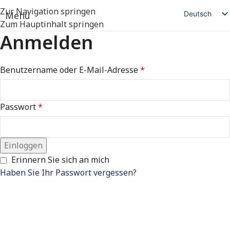
Zur Navigation springen
Deutsch
Menü
Zum Hauptinhalt springen
English
Anmelden
简体中文
日本語
Benutzername oder E-Mail-Adresse
*
Русский
Español
Passwort
*
العربية
Einloggen
Erinnern Sie sich an mich
Haben Sie Ihr Passwort vergessen?