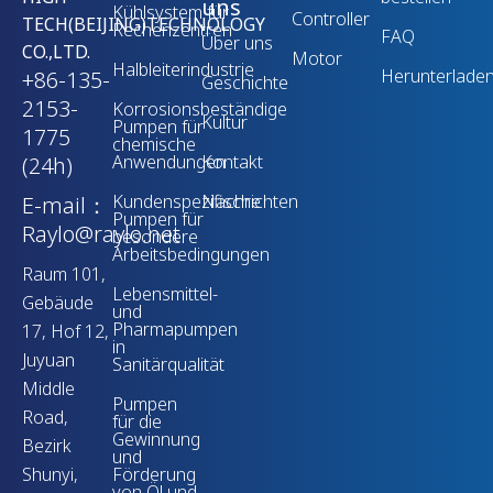
uns
Kühlsystem für
Controller
TECH(BEIJING)TECHNOLOGY
Rechenzentren
FAQ
Über uns
CO.,LTD.
Motor
Halbleiterindustrie
Herunterlade
+86-135-
Geschichte
2153-
Korrosionsbeständige
Kultur
Pumpen für
1775
chemische
Anwendungen
Kontakt
(24h)
Kundenspezifische
Nachrichten
E-mail：
Pumpen für
Raylo@raylo.net
besondere
Arbeitsbedingungen
Raum 101,
Lebensmittel-
Gebäude
und
Pharmapumpen
17, Hof 12,
in
Juyuan
Sanitärqualität
Middle
Pumpen
Road,
für die
Gewinnung
Bezirk
und
Shunyi,
Förderung
von Öl und