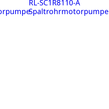
RL-SC1R8110-A
torpumpe
Spaltrohrmotorpumpe