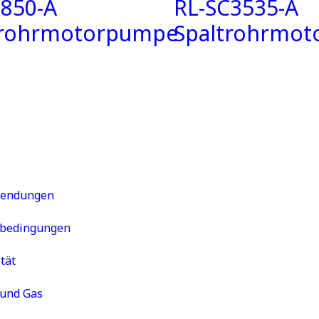
C850-A
RL-SC3535-A
trohrmotorpumpe
Spaltrohrmo
wendungen
sbedingungen
tät
 und Gas