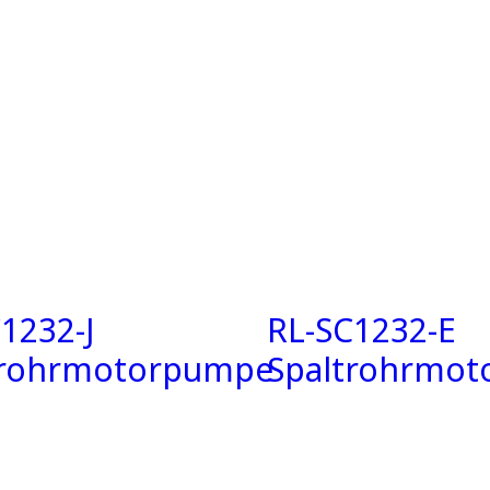
1232-J
RL-SC1232-E
trohrmotorpumpe
Spaltrohrmo